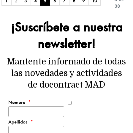
1
2
3
4
5
6
7
8
9
10
38
¡Suscríbete a nuestra
newsletter!
Mantente informado de todas
las novedades y actividades
de docontract MAD
Nombre
Apellidos