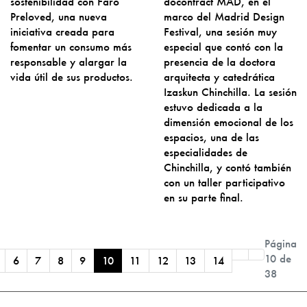
sostenibilidad con Faro
docontract MAD, en el
Preloved, una nueva
marco del Madrid Design
iniciativa creada para
Festival, una sesión muy
fomentar un consumo más
especial que contó con la
responsable y alargar la
presencia de la doctora
vida útil de sus productos.
arquitecta y catedrática
Izaskun Chinchilla. La sesión
estuvo dedicada a la
dimensión emocional de los
espacios, una de las
especialidades de
Chinchilla, y contó también
con un taller participativo
en su parte final.
Página
10 de
6
7
8
9
10
11
12
13
14
38