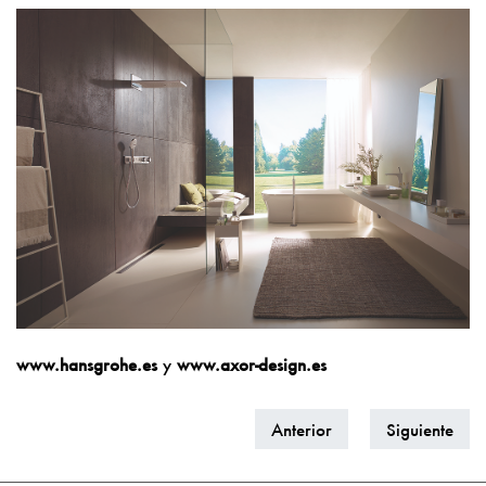
www.hansgrohe.es
y
w
ww.axor-design.es
Anterior
Siguiente