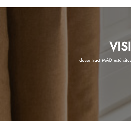
VI
docontract MAD está situ