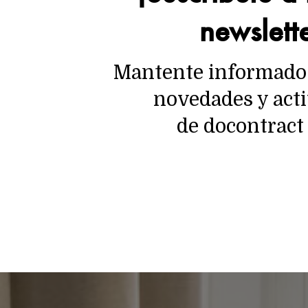
newslett
Mantente informado 
novedades y act
de docontrac