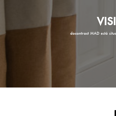
VI
docontract MAD está situ