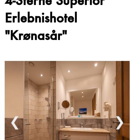
Erlebnishotel
"Krønasår"
❮
❯