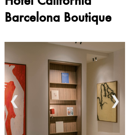
Barcelona Boutique
❮
❯