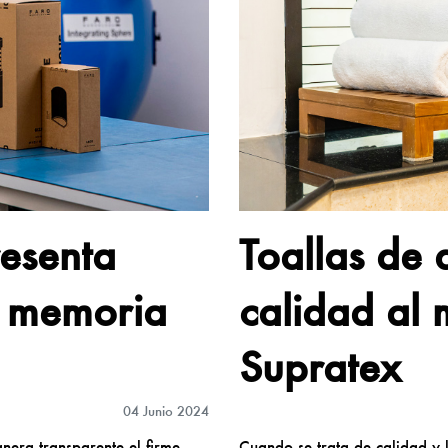
esenta
Toallas de
u memoria
calidad al 
Supratex
04 Junio 2024
nera transparente el firme
Cuando se trata de calidad y 