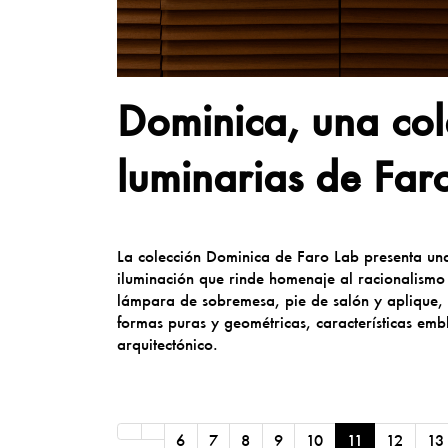
Dominica, una col
luminarias de Far
La colección Dominica de Faro Lab presenta un
iluminación que rinde homenaje al racionalismo
lámpara de sobremesa, pie de salón y aplique, e
formas puras y geométricas, características emb
arquitectónico.
6
7
8
9
10
11
12
13