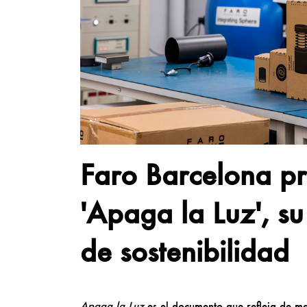
Faro Barcelona pr
'Apaga la Luz', s
de sostenibilidad
Apaga la Luz
es el documento que refleja de ma